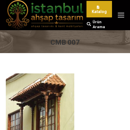
Katalog
Ürün
Search:
Arama
CMB 007
You are here: