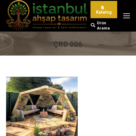
Katalog
Ürün
Search:
Arama
ÇRD 006
You are here: