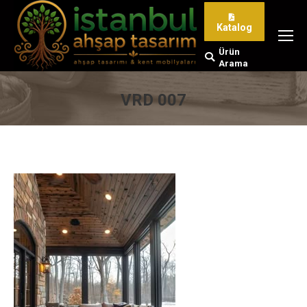
Katalog
Ürün
Search:
Arama
VRD 007
You are here: