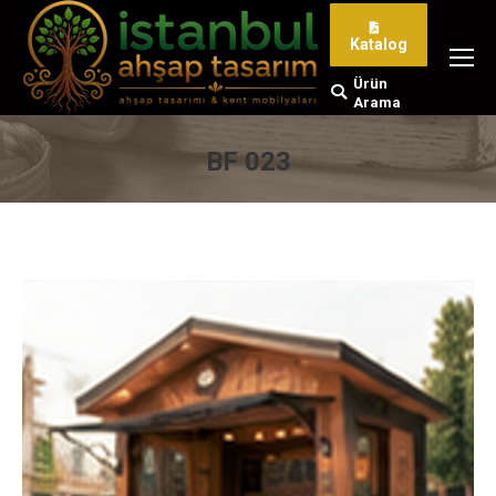
Katalog
Ürün
Search:
Arama
BF 023
You are here: