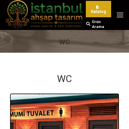
Katalog
Ürün
Search:
Arama
WC
You are here:
WC