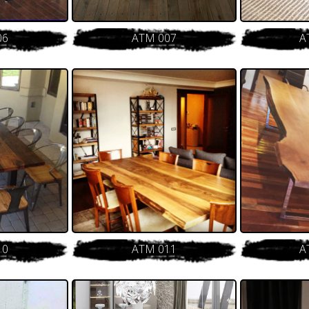
06
ATM 007
A
10
ATM 011
A