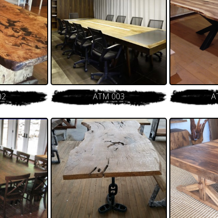
02
ATM 003
A