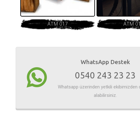
ATM 017
ATM 0
WhatsApp Destek
0540 243 23 23
Whatsapp üzerinden yetkili ekibimizden 
alabilirsiniz.