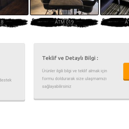
18
ATM 019
A
Teklif ve Detaylı Bilgi :
Ürünler ilgili bilgi ve teklif almak için
formu doldurarak size ulaşmamızı
destek
sağlayabilirsiniz