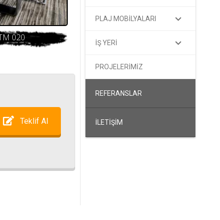
PLAJ MOBİLYALARI
TM 020
İŞ YERİ
PROJELERİMİZ
REFERANSLAR
Teklif Al
İLETİŞİM