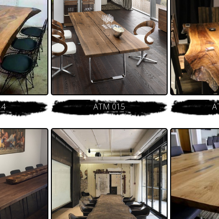
14
ATM 015
A