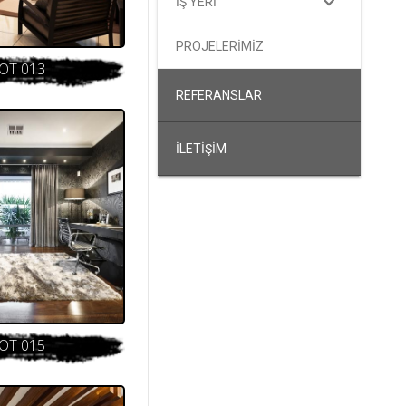
İŞ YERİ
PROJELERİMİZ
OT 013
REFERANSLAR
İLETİŞİM
OT 015