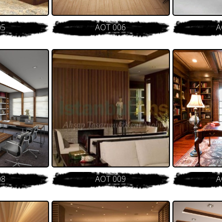
05
AOT 006
A
08
AOT 009
A