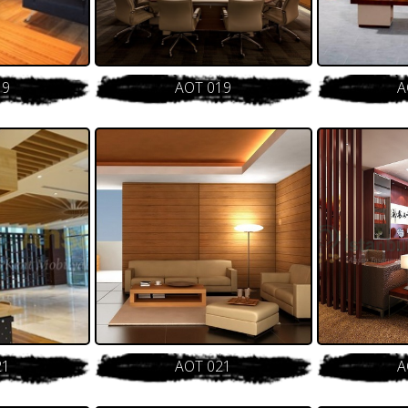
19
AOT 019
A
21
AOT 021
A