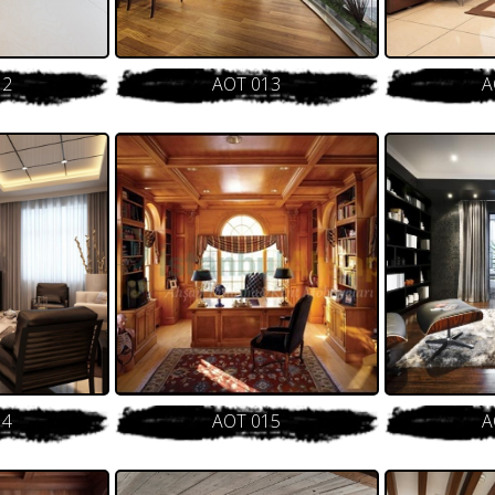
12
AOT 013
A
14
AOT 015
A