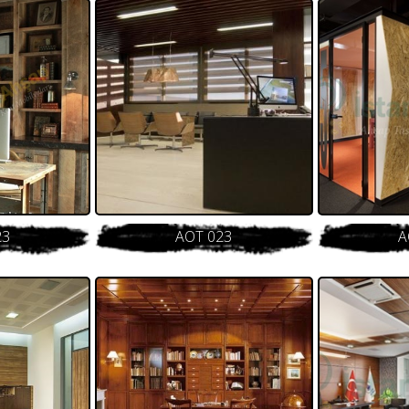
23
AOT 023
A