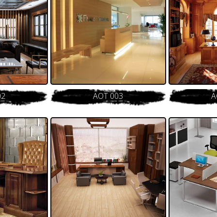
02
AOT 003
A