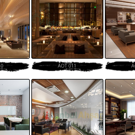
10
AOT 011
A