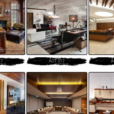
17
AOT 017
A