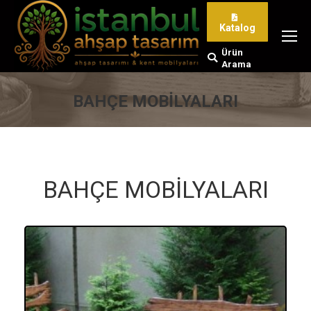
Katalog
Ürün
Search:
Arama
BAHÇE MOBİLYALARI
You are here:
BAHÇE MOBİLYALARI