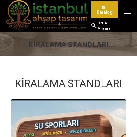
Katalog
Ürün
Search:
Arama
KİRALAMA STANDLARI
You are here:
KİRALAMA STANDLARI