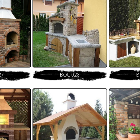
27
BOC 028
B