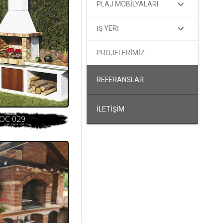
PLAJ MOBİLYALARI
İŞ YERİ
PROJELERİMİZ
REFERANSLAR
İLETİŞİM
OC 029