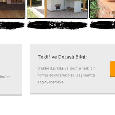
31
BOC 032
B
Teklif ve Detaylı Bilgi :
Ürünler ilgili bilgi ve teklif almak için
formu doldurarak size ulaşmamızı
destek
sağlayabilirsiniz