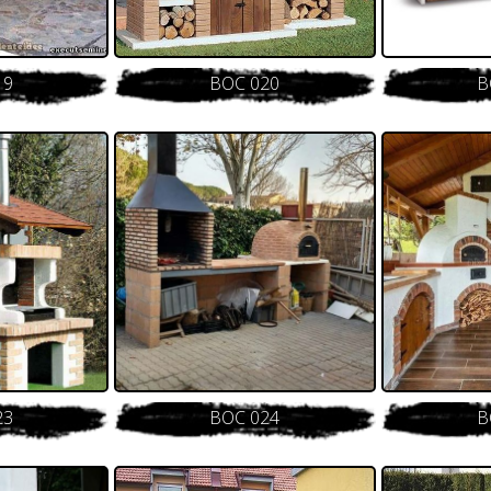
19
BOC 020
B
23
BOC 024
B