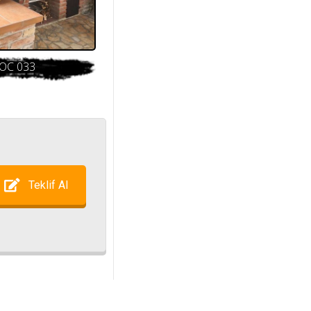
OC 033
Teklif Al