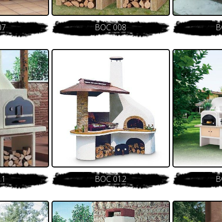
07
BOC 008
B
11
BOC 012
B