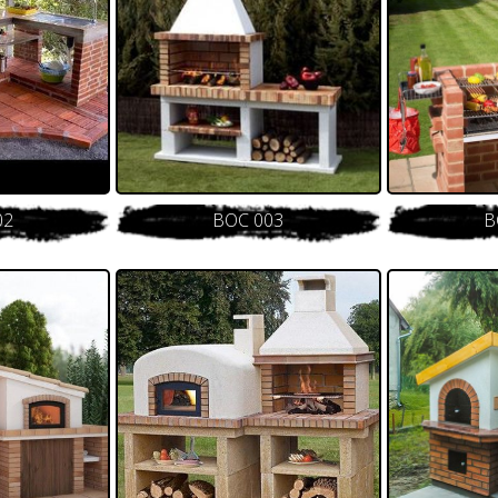
02
BOC 003
B