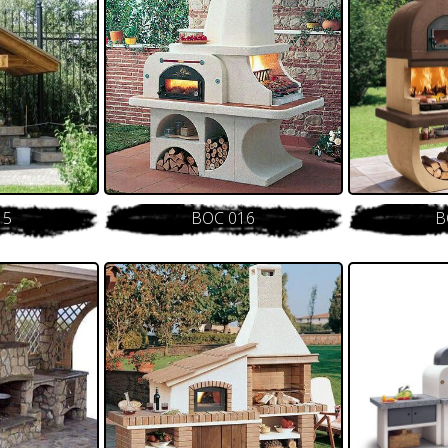
15
BOC 016
B