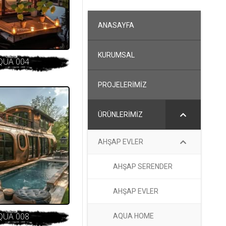
ANASAYFA
KURUMSAL
QUA 004
PROJELERİMİZ
ÜRÜNLERİMİZ
AHŞAP EVLER
AHŞAP SERENDER
AHŞAP EVLER
QUA 008
AQUA HOME