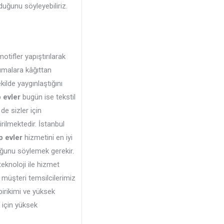
uğunu söyleyebiliriz.
tifler yapıştırılarak
malara kâğıttan
kilde yaygınlaştığını
 evler
bugün ise tekstil
de sizler için
ilmektedir. İstanbul
 evler
hizmetini en iyi
duğunu söylemek gerekir.
eknoloji ile hizmet
i müşteri temsilcilerimiz
birikimi ve yüksek
k için yüksek