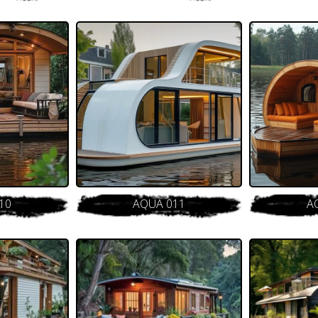
10
AQUA 011
A