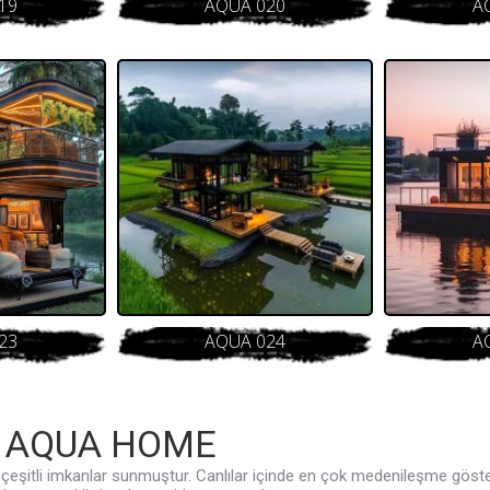
19
AQUA 020
A
23
AQUA 024
A
AQUA HOME
 çeşitli imkanlar sunmuştur. Canlılar içinde en çok medenileşme göster