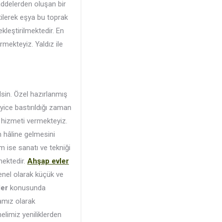
ddelerden oluşan bir
itilerek eşya bu toprak
kleştirilmektedir. En
rmekteyiz. Yaldız ile
lsin. Özel hazırlanmış
yice bastırıldığı zaman
i hizmeti vermekteyiz.
m hâline gelmesini
m ise sanatı ve tekniği
mektedir.
Ahşap evler
nel olarak küçük ve
ler
konusunda
amız olarak
nelimiz yeniliklerden