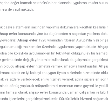
ahşaba değer katmak sektörünün her alanında uygulama imkânı bulund
emesi de yapılmaktadır.
 baskı sistemlerin saçından yapılmış dokumalara kâğıttan kesilmiş mo
hşap evler
konusunda yine bu düşünceden n saçından yapılmış doku
yleyebiliriz.
Ahşap evler
1920 yıllarından itibaren Avrupa’da hızlı bir şe
n uygulanamadığı malzemeler üzerinde uygulaması yapılmaktadır.
Ahşap
ı olsa bile kolaylıkla uygulanabilen bir teknikten olduğunu ev bu hizmeti 
erilmesinde değişik yöntemler kullanılarak da çalışmalar gerçekleştir
an olduğu
ahşap evler
hizmetini vermek amacıyla kurulmuştur.
Ahşap
firması olarak en iyi kaliteyi en uygun fiyata sizlerinde hizmetinde ol
ak ve sizlere verilebilecek en iyi hizmeti vermek adına sizlere en son t
çerisinde dönüş yapılarak müşterilerimizi memnun etme gayreti ile yetkil
arım firması olarak
ahşap evler
konusunda uzman çalışanları ile bilgi 
altında işlemlerini gerçekleştirmektedir. Sürdürülebilir hizmeti sağlama