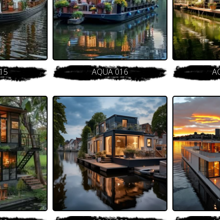
15
AQUA 016
A