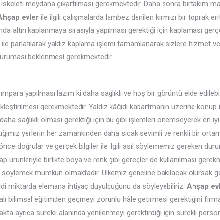
iskeleti meydana çıkartılması gerekmektedir. Daha sonra birtakım ma
Ahşap evler
ile ilgili çalışmalarda lambez denilen kırmızı bir toprak er
nda altın kaplanmaya sırasıyla yapılması gerektiği için kaplaması gerçe
t ile parlatılarak yaldız kaplama işlemi tamamlanarak sizlere hizmet ve
e kuruması beklenmesi gerekmektedir.
para yapılması lazım ki daha sağlıklı ve hoş bir görüntü elde edilebi
eştirilmesi gerekmektedir. Yaldız kâğıdı kabartmanın üzerine konup i
daha sağlıklı olması gerektiği için bu gibi işlemleri önemseyerek en iy
ıştığımız yerlerin her zamankinden daha sıcak sevimli ve renkli bir orta
nce doğrular ve gerçek bilgiler ile ilgili asıl söylememiz gereken duru
p ürünleriyle birlikte boya ve renk gibi gereçler de kullanılması gerek
u söylemek mümkün olmaktadır. Ülkemiz geneline bakılacak olursak ge
iddi miktarda elemana ihtiyaç duyulduğunu da söyleyebiliriz.
Ahşap ev
bilimsel eğitimden geçmeyi zorunlu hâle getirmesi gerektiğini firm
makta ayrıca sürekli alanında yenilenmeyi gerektirdiği için sürekli perso