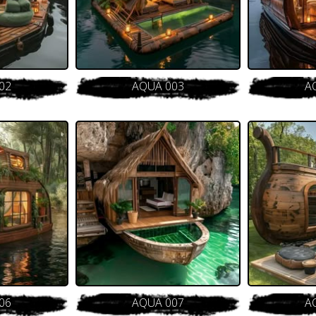
02
AQUA 003
A
06
AQUA 007
A