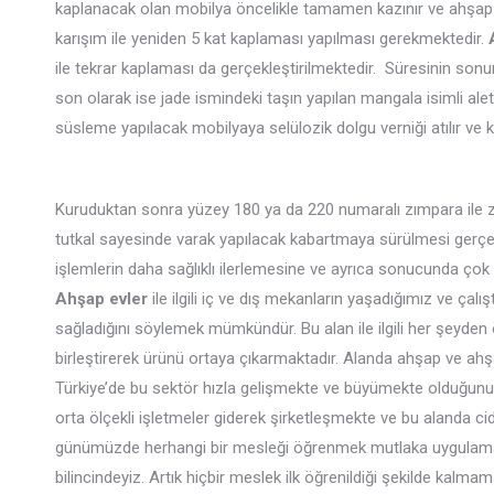
kaplanacak olan mobilya öncelikle tamamen kazınır ve ahşap 
karışım ile yeniden 5 kat kaplaması yapılması gerekmektedir.
ile tekrar kaplaması da gerçekleştirilmektedir. Süresinin sonu
son olarak ise jade ismindeki taşın yapılan mangala isimli ale
süsleme yapılacak mobilyaya selülozik dolgu verniği atılır v
Kuruduktan sonra yüzey 180 ya da 220 numaralı zımpara ile zım
tutkal sayesinde varak yapılacak kabartmaya sürülmesi gerçekl
işlemlerin daha sağlıklı ilerlemesine ve ayrıca sonucunda çok 
Ahşap evler
ile ilgili iç ve dış mekanların yaşadığımız ve çal
sağladığını söylemek mümkündür. Bu alan ile ilgili her şeyden ö
birleştirerek ürünü ortaya çıkarmaktadır. Alanda ahşap ve ahşa
Türkiye’de bu sektör hızla gelişmekte ve büyümekte olduğun
orta ölçekli işletmeler giderek şirketleşmekte ve bu alanda c
günümüzde herhangi bir mesleği öğrenmek mutlaka uygulamalı 
bilincindeyiz. Artık hiçbir meslek ilk öğrenildiği şekilde kalma