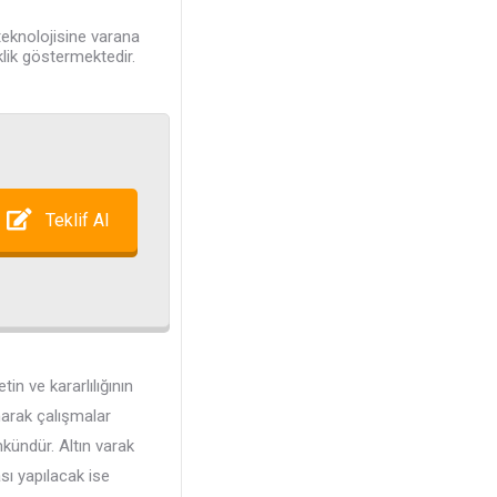
teknolojisine varana
klik göstermektedir.
Teklif Al
in ve kararlılığının
narak çalışmalar
kündür. Altın varak
ı yapılacak ise