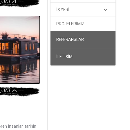
QUA 021
İŞ YERİ
PROJELERİMİZ
REFERANSLAR
İLETİŞİM
QUA 025
en insanlar, tarihin