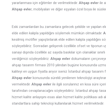
yararlanması için eğitimler de verilmektedir.
Ahşap evler
ile 
Ahşap evler
, mobilyaları ve diğer eşyaları özel boya ile süsl
Eski zamanlardan bu zamanlara gelecek şekilde ve yapılan elek
elde edilen kalıpla yapıldığını söylemek mümkün olmaktadır.
A
kesilmiş motifler yapıştırılarak elde edilen kalıpla yapıldığını sö
söyleyebiliriz. Sonradan gelişerek özellikle ofset ve tiponu
sanayi dışında özellikle az sayıda baskılar için olanaklar sınırl
verdiğimizi söyleyebiliriz.
Ahşap evler
dokumaların çerçeveye g
ahşap tasarım firması 2010 yılından bugüne konusunda uzm
kaliteyi en uygun fiyatla arıyor iseniz İstanbul ahşap tasarım 
Ahşap evler
konusunda sürekli yenilenen teknolojiyi araştırar
vermektedir.
Ahşap evler
ile ilgili sorularınız en kısa süre i
tarafından cevaplanacağını söyleyebiliriz. İstanbul ahşap tas
hizmet kalite anlayışını esas alan hizmet kalite politikası adı 
standartlara sahip teknoloji kullanılarak hizmet verilmektedir.