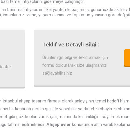
bazı temel ihtiyaçlarını gidermeye çalışmıştır.
an barınma ihtiyacı, en ilkel yöntemle başlamış, günümüzde akıllı ev 
eri, insanların zevkine, yaşam alanına ve toplumun yapısına göre değişi
Teklif ve Detaylı Bilgi :
Ürünler ilgili bilgi ve teklif almak için
formu doldurarak size ulaşmamızı
destek
sağlayabilirsiniz
n İstanbul ahşap tasarım firması olarak anlayışının temel hedefi hizmet
nin bir kenarına gergin şekilde yapıştırılır ya da tel zımbayla zımbala
sedef gibi gözde olan varak çalışmalarında kullanıldığını söylemek müm
lduğu tahmin edilmektedir.
Ahşap evler
konusunda altın varak kaplamas