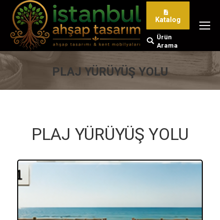
Katalog
Ürün
Search:
Arama
PLAJ YÜRÜYÜŞ YOLU
You are here:
PLAJ YÜRÜYÜŞ YOLU