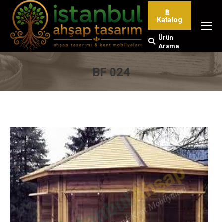
Katalog
Ürün
Search:
Arama
BF 024
You are here: