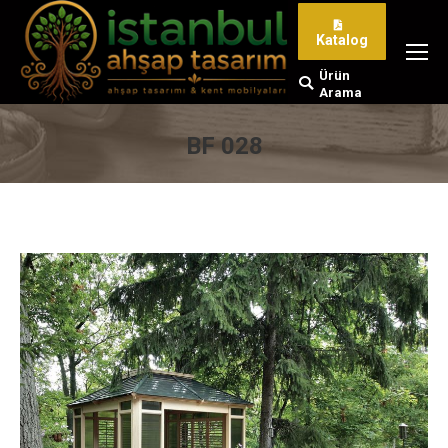
Katalog
Ürün
Search:
Arama
BF 028
You are here: