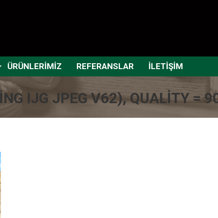
ÜRÜNLERİMİZ
REFERANSLAR
İLETİŞİM
NG IJG JPEG V62), QUALITY = 9