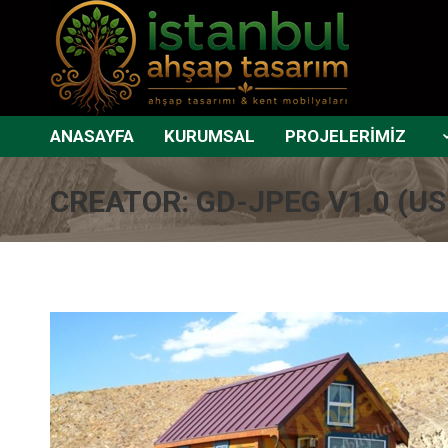
ANASAYFA
KURUMSAL
PROJELERİMİZ
CREATOR: GD-JPEG V1.0 (USI