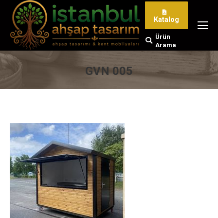
Katalog
Ürün
Search:
Arama
GVN 005
You are here: