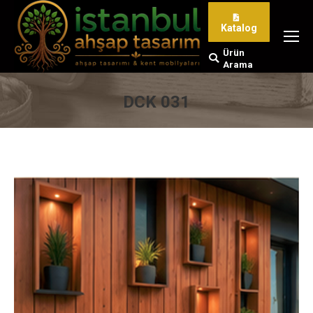
Katalog
Ürün
Search:
Arama
DCK 031
You are here: