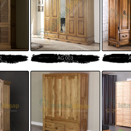
2
AG 003