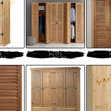
4
AG 015