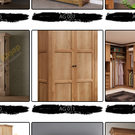
6
AG 007
0
AG 011