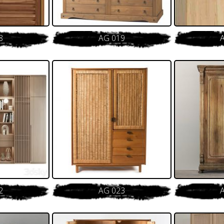
8
AG 019
2
AG 023