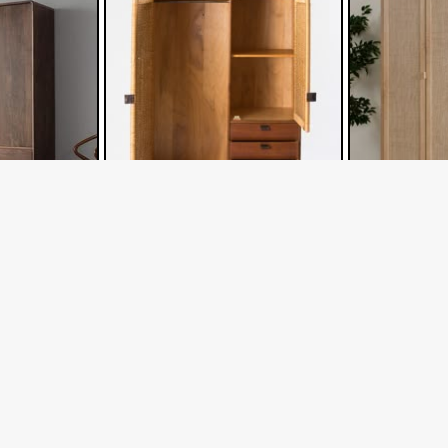
6
AG 027