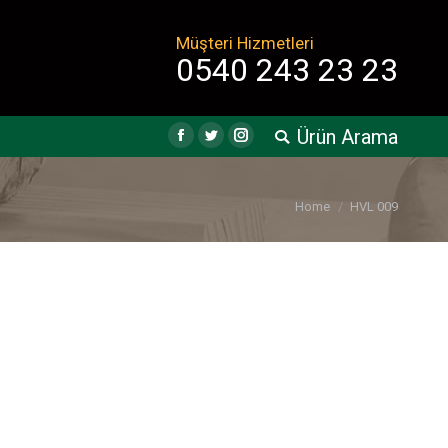
Müşteri Hizmetleri
0540 243 23 23
Ürün Arama
Search:
Facebook
Twitter
Instagram
You are here:
Home
HVL 009