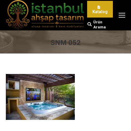
Katalog
Ürün
Search:
Arama
SNM 052
You are here: