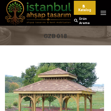
Katalog
Ürün
Search:
Arama
GZB 018
You are here: