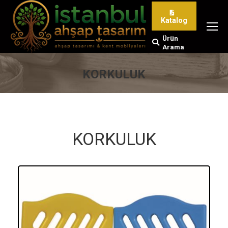
Katalog
Ürün
Search:
Arama
KORKULUK
You are here:
KORKULUK