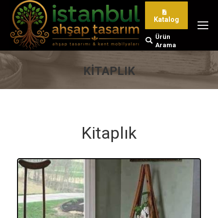
Katalog
Ürün
Search:
Arama
KITAPLIK
You are here:
Kitaplık