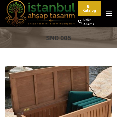
Katalog
Ürün
Search:
Arama
SND 005
You are here: