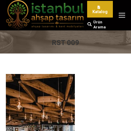
Katalog
Ürün
Search:
Arama
RST 009
You are here: