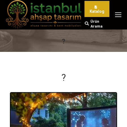
Katalog
Ürün
Search:
Arama
?
You are here:
?