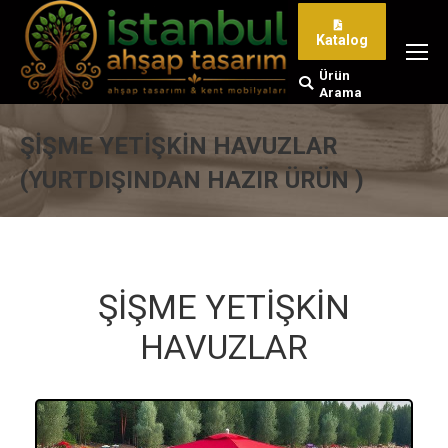
Katalog
Ürün
Search:
Arama
ŞİŞME YETİŞKİN HAVUZLAR
(YURTDIŞINDAN HAZIR ÜRÜN )
You are here:
ŞİŞME YETİŞKİN
HAVUZLAR